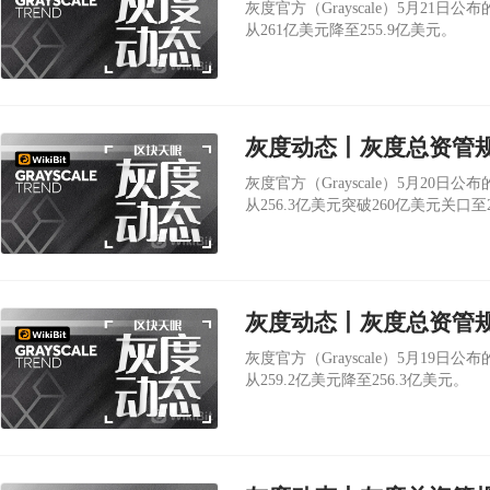
灰度官方（Grayscale）5月21
从261亿美元降至255.9亿美元。
灰度动态丨灰度总资管规
灰度官方（Grayscale）5月20
从256.3亿美元突破260亿美元关口至
灰度动态丨灰度总资管规模
灰度官方（Grayscale）5月19
从259.2亿美元降至256.3亿美元。