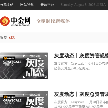
收藏本站
网站导航
开放平台
Saturday, August 8, 2026 星期六
标签
ZEC
灰度动态丨灰度资管规模
灰度官方（Grayscale ）6月1日
亿美元升至270.3亿美元。
灰度动态丨灰度总资管规模
灰度官方（Grayscale）5月28
从251.9亿美元下降至246.2亿美元。