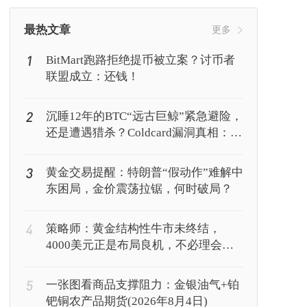
挖矿
Web3
行情
最热文章
更多
1
BitMart跑路拒绝提币被立案？讨币者
联盟成立：还钱！
2
沉睡12年的BTC“远古巨鲸”紧急避险，
还是遭遇猎杀？Coldcard漏洞真相：你
的私钥正被AI暴力破解
3
黄金交易提醒：特朗普“假动作”难解中
东困局，金价震荡拉锯，何时破局？
4
策略师：黄金结构性牛市未终结，
4000美元正是布局良机，不必理会美
联储鹰派表态
5
一张图看商品支撑阻力：金银油气+铂
钯铜农产品期货(2026年8月4日)