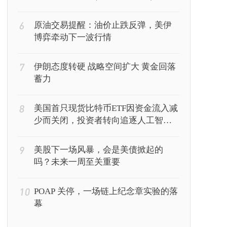
6
原油交易提醒：油价止跌反弹，美伊
博弈牵动下一波行情
7
伊朗态度转硬 战略空间扩大 黄金回落
蓄力
8
美国首只现货比特币ETF因资金流入减
少而关闭，投资者转向追逐人工智能
回报
9
美股下一场风暴，会是美债掀起的
吗？未来一周至关重要
10
POAP 关停，一场链上纪念章实验的落
幕