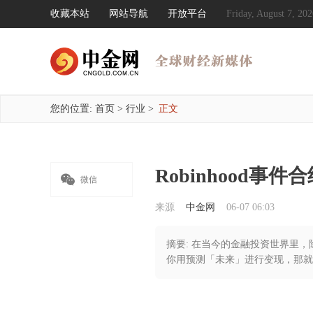
收藏本站
网站导航
开放平台
Friday, August 7, 
您的位置:
首页
>
行业
>
正文
Robinhood事件合

微信
来源
中金网
06-07 06:03
摘要: 在当今的金融投资世界里
你用预测「未来」进行变现，那就