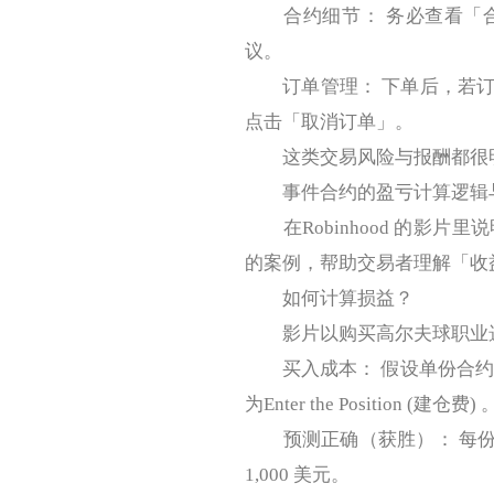
合约细节： 务必查看「合
议。
订单管理： 下单后，若订
点击「取消订单」。
这类交易风险与报酬都很明
事件合约的盈亏计算逻辑
在Robinhood 的影片
的案例，帮助交易者理解「收
如何计算损益？
影片以购买高尔夫球职业选手（
买入成本： 假设单份合约价格为
为Enter the Position (建仓费) 
预测正确（获胜）： 每份合
1,000 美元。