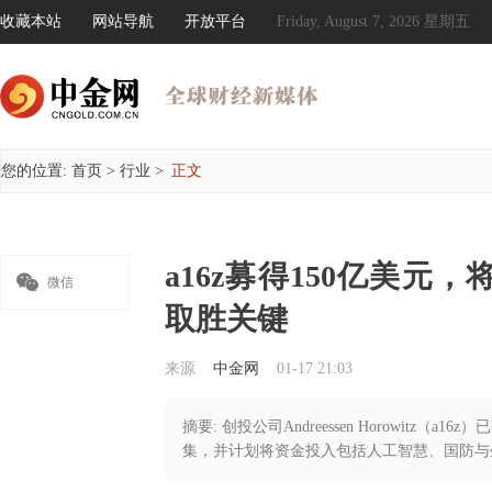
收藏本站
网站导航
开放平台
Friday, August 7, 2026 星期五
您的位置:
首页
>
行业
>
正文
a16z募得150亿美元

微信
取胜关键
来源
中金网
01-17 21:03
摘要: 创投公司Andreessen Horowitz
集，并计划将资金投入包括人工智慧、国防与