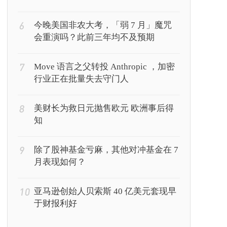
波动。原因如下
6
今晚美国非农大考，「弱 7 月」魔咒
会重演吗？此前三年均不及预期
7
Move 语言之父转投 Anthropic ，加密
行业正在批量失去守门人
8
美财长为救日元抛售欧元 欧洲事后得
知
9
除了股神基金亏麻，其他对冲基金在 7
月表现如何？
10
亚马逊创始人贝索斯 40 亿美元套现早
于财报利好