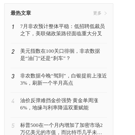
挖矿
Web3
行情
最热文章
更多
1
7月非农预计整体平稳：低招聘低裁员
之下，美联储政策路径面临重大分叉
2
美元指数在100关口徘徊，非农数据
是“油门”还是“刹车”？
3
非农数据今晚“驾到”，白银提前上涨近
3%，刷新一个半月高点
4
油价反弹难挡金价强势 黄金单周涨
6%，地缘与利率降温双重赋能
5
标普500在一个月内增加了加密市场2
万亿美元的市值，而比特币几乎未有