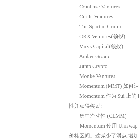
Coinbase Ventures
Circle Ventures
The Spartan Group
OKX Ventures(领投)
Varys Capital(领投)
Amber Group
Jump Crypto
Monke Ventures
Momentum (MMT) 如何
Momentum 作为 Sui 
性并获得奖励:
集中流动性 (CLMM)
Momentum 使用 Unis
价格区间。这减少了滑点,增加