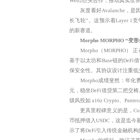
Web2巨头合作，推动真实世
灰度看好Avalanche，
长飞轮”。这预示着Layer 
的新赛道。
Morpho MORPHO 
Morpho（MORPHO）
基于以太坊和Base链的DeFi借
保安全性。其协议设计注重低
Morpho成绩斐然：年化费
元，稳坐DeFi借贷第二把交椅
级风投如 a16z Crypto、Pante
更具里程碑意义的是，Coinb
币抵押借入USDC，这是迄今最
示了将DeFi引入传统金融机