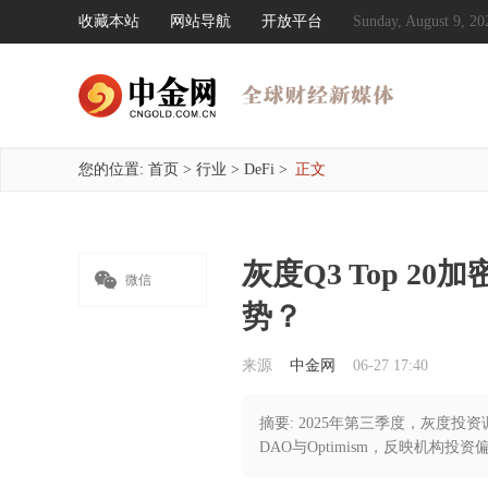
收藏本站
网站导航
开放平台
Sunday, August 9,
您的位置:
首页
>
行业
>
DeFi
>
正文
灰度Q3 Top 

微信
势？
来源
中金网
06-27 17:40
摘要: 2025年第三季度，灰度投资调整
DAO与Optimism，反映机构