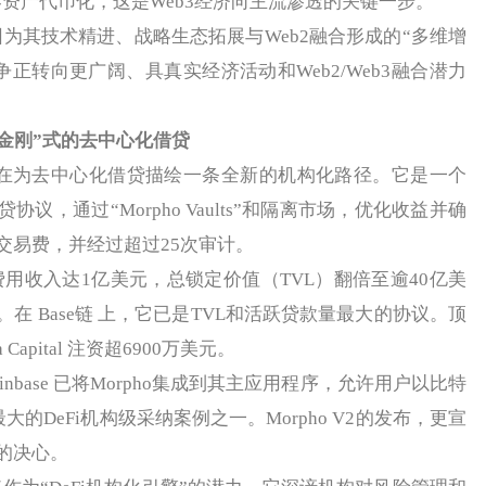
界资产代币化，这是Web3经济向主流渗透的关键一步。
是因为其技术精进、战略生态拓展与Web2融合形成的“多维增
1竞争正转向更广阔、具真实经济活动和Web2/Web3融合潜力
“变形金刚”式的去中心化借贷
 正在为去中心化借贷描绘一条全新的机构化路径。它是一个
贷协议，通过“Morpho Vaults”和隔离市场，优化收益并确
交易费，并经过超过25次审计。
用收入达1亿美元，总锁定价值（TVL）翻倍至逾40亿美
。在 Base链 上，它已是TVL和活跃贷款量最大的协议。顶
ra Capital 注资超6900万美元。
ase 已将Morpho集成到其主应用程序，允许用户以比特
大的DeFi机构级采纳案例之一。Morpho V2的发布，更宣
构的决心。