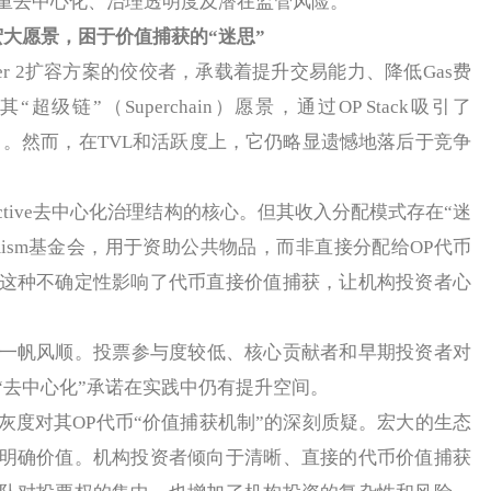
重去中心化、治理透明度及潜在监管风险。
er 2的宏大愿景，困于价值捕获的“迷思”
ayer 2扩容方案的佼佼者，承载着提升交易能力、降低Gas费
级链”（Superchain）愿景，通过OP Stack吸引了
等明星项目。然而，在TVL和活跃度上，它仍略显遗憾地落后于竞争
ollective去中心化治理结构的核心。但其收入分配模式存在“迷
imism基金会，用于资助公共物品，而非直接分配给OP代币
这种不确定性影响了代币直接价值捕获，让机构投资者心
也非一帆风顺。投票参与度较低、核心贡献者和早期投资者对
“去中心化”承诺在实践中仍有提升空间。
是灰度对其OP代币“价值捕获机制”的深刻质疑。宏大的生态
明确价值。机构投资者倾向于清晰、直接的代币价值捕获