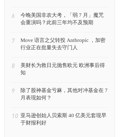
波动。原因如下
6
今晚美国非农大考，「弱 7 月」魔咒
会重演吗？此前三年均不及预期
7
Move 语言之父转投 Anthropic ，加密
行业正在批量失去守门人
8
美财长为救日元抛售欧元 欧洲事后得
知
9
除了股神基金亏麻，其他对冲基金在 7
月表现如何？
10
亚马逊创始人贝索斯 40 亿美元套现早
于财报利好