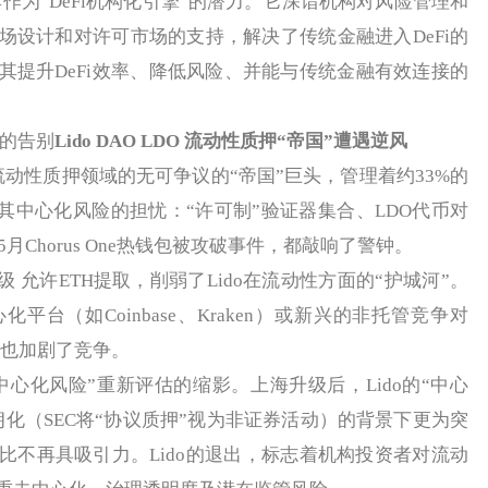
作为“DeFi机构化引擎”的潜力。它深谙机构对风险管理和
场设计和对许可市场的支持，解决了传统金融进入DeFi的
其提升DeFi效率、降低风险、并能与传统金融有效连接的
m的告别
Lido DAO LDO 流动性质押“帝国”遭遇逆风
坊流动性质押领域的无可争议的“帝国”巨头，管理着约33%的
其中心化风险的担忧：“许可制”验证器集合、LDO代币对
月Chorus One热钱包被攻破事件，都敲响了警钟。
 允许ETH提取，削弱了Lido在流动性方面的“护城河”。
台（如Coinbase、Kraken）或新兴的非托管竞争对
押创新也加剧了竞争。
心化风险”重新评估的缩影。上海升级后，Lido的“中心
化（SEC将“协议质押”视为非证券活动）的背景下更为突
比不再具吸引力。Lido的退出，标志着机构投资者对流动