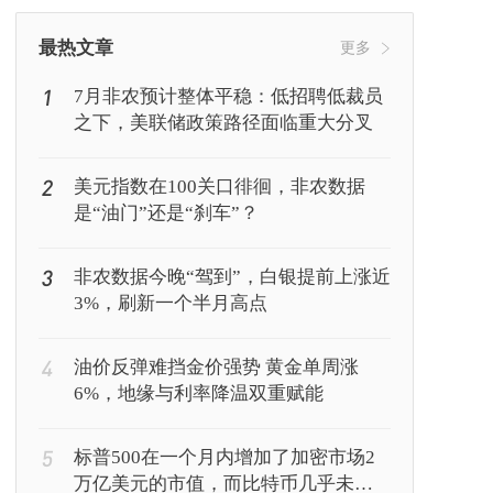
挖矿
Web3
行情
最热文章
更多
1
7月非农预计整体平稳：低招聘低裁员
之下，美联储政策路径面临重大分叉
2
美元指数在100关口徘徊，非农数据
是“油门”还是“刹车”？
3
非农数据今晚“驾到”，白银提前上涨近
3%，刷新一个半月高点
4
油价反弹难挡金价强势 黄金单周涨
6%，地缘与利率降温双重赋能
5
标普500在一个月内增加了加密市场2
万亿美元的市值，而比特币几乎未有