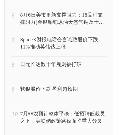
6
8月6日美市更新支撑阻力：18品种支
撑阻力(金银铂钯原油天然气铜及十大
货币对)
7
SpaceX财报电话会言论致股价下跌
11%推动英伟达上涨
8
日元长达数十年规则被打破
9
软银股价下跌 盈利超预期
10
7月非农预计整体平稳：低招聘低裁员
之下，美联储政策路径面临重大分叉