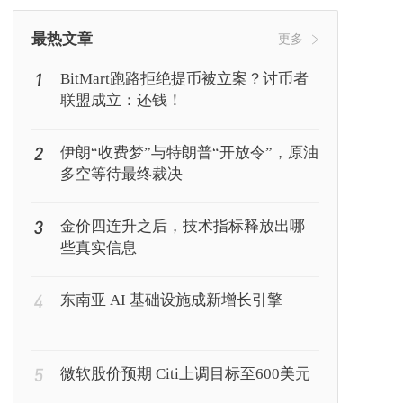
挖矿
Web3
行情
最热文章
更多
1
BitMart跑路拒绝提币被立案？讨币者
联盟成立：还钱！
2
伊朗“收费梦”与特朗普“开放令”，原油
多空等待最终裁决
3
金价四连升之后，技术指标释放出哪
些真实信息
4
东南亚 AI 基础设施成新增长引擎
5
微软股价预期 Citi上调目标至600美元