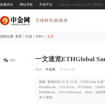
收藏本站
网站导航
开放平台
Saturday, August 8, 2026 星期六
您的位置:
首页
>
行业
>
DAO
>
正文
一文速览ETHGlobal Sa

微信
来源
中金网
10-24 07:00
摘要: 香港时间 10 月 21 日，ETHGlobal 公布了
PumpRoyale、VVLDrizzy、IP Infinity、OmiS
BuildBlocks、UniV4 Backtester、
多个领域。