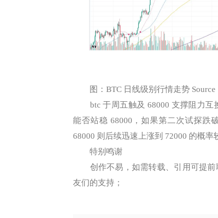
图：BTC 日线级别行情走势 Source：Tra
btc 于周五触及 68000 支撑阻
能否站稳 68000，如果第二次试探跌
68000 则后续迅速上涨到 72000 的概
特别鸣谢
创作不易，如需转载、引用可提前联
友们的支持；