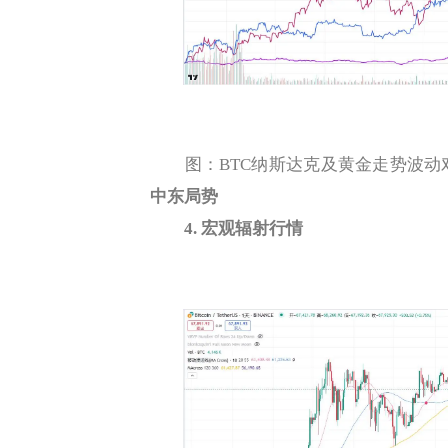
图：BTC纳斯达克及黄金走势波动对比 Sourc
中东局势
4. 宏观辐射行情