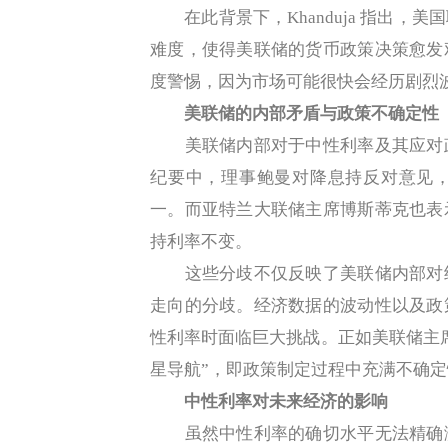
在此背景下，Khanduja 指出，
难度，使得美联储的货币政策决策愈发
度警惕，因为市场可能很快会经历剧烈
美联储的内部矛盾与政策不确定性
美联储内部对于中性利率及其应对政
纪要中，理事鲍曼对降息持反对意见
一。而亚特兰大联储主席博斯蒂克也表
持利率不变。
这些分歧不仅反映了美联储内部对经
走向的分歧。经济数据的波动性以及政
性利率时面临巨大挑战。正如美联储主
星导航”，即政策制定过程中充满不确定
中性利率对未来经济的影响
虽然中性利率的确切水平无法精确测