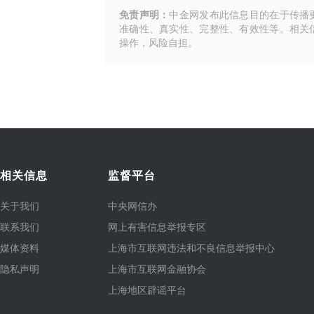
免责声明：
中金网发布此信息目的在于传播
准确性、真实性、完整性、有效性等。相关
操作，风险自担。
相关信息
监督平台
关于我们
中央网信办
联系我们
网上有害信息举报专区
媒体资料
上海市互联网违法和不良信息举报中心
隐私声明
上海市互联网金融协会
上海地区辟谣平台