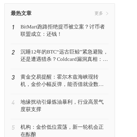
挖矿
Web3
行情
最热文章
更多
1
BitMart跑路拒绝提币被立案？讨币者
联盟成立：还钱！
2
沉睡12年的BTC“远古巨鲸”紧急避险，
还是遭遇猎杀？Coldcard漏洞真相：你
的私钥正被AI暴力破解
3
黄金交易提醒：霍尔木兹海峡现转
机，金价小幅反弹，能否借就业数据
再上新台阶？
4
地缘扰动引爆炼油暴利，行业高景气
度获支撑
5
机构：金价低位震荡，新一轮机会正
在酝酿