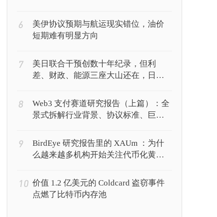
6
美伊协议预期与航运现实错位，油价
短期难有明显方向
7
美日联合干预创数十年纪录，但利
差、财政、能源三座大山还在，日元
能撑多久？
8
Web3 支付赛道研究报告（上篇）：全
景式拆解行业背景、协议标准、巨头
卡位与全球监管博弈
9
BirdEye 研究报告里的 XAUm ：为什
么越来越多机构开始关注代币化黄
金？
10
价值 1.2 亿美元的 Coldcard 盗窃事件
点燃了比特币内存池