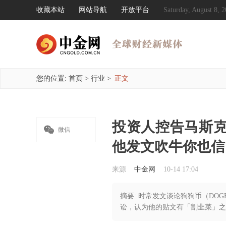
收藏本站
网站导航
开放平台
Saturday, August 8
您的位置:
首页
>
行业
>
正文
投资人控告马斯克

微信
他发文吹牛你也信
来源
中金网
10-14 17:04
摘要: 时常发文谈论狗狗币（DOG
讼，认为他的贴文有「割韭菜」之嫌