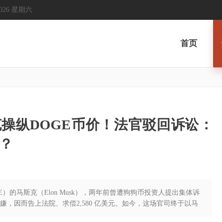
, 2026 星期六
首页
操纵DOGE币价！法官驳回诉讼：
？
E）的马斯克（Elon Musk），两年前曾遭狗狗币投资人提出集体诉
，因而告上法院、求偿2,580 亿美元。如今，这场官司终于以马