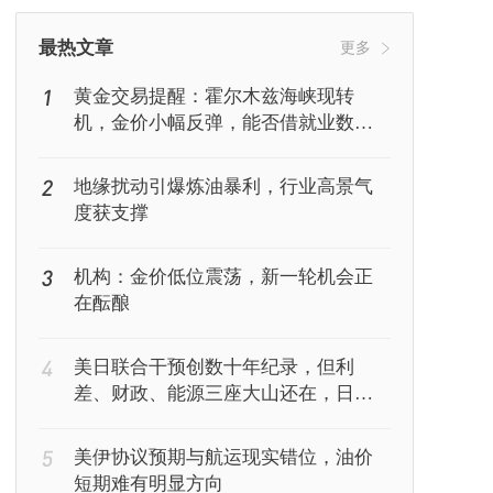
挖矿
Web3
行情
最热文章
更多
1
黄金交易提醒：霍尔木兹海峡现转
机，金价小幅反弹，能否借就业数据
再上新台阶？
2
地缘扰动引爆炼油暴利，行业高景气
度获支撑
3
机构：金价低位震荡，新一轮机会正
在酝酿
4
美日联合干预创数十年纪录，但利
差、财政、能源三座大山还在，日元
能撑多久？
5
美伊协议预期与航运现实错位，油价
短期难有明显方向