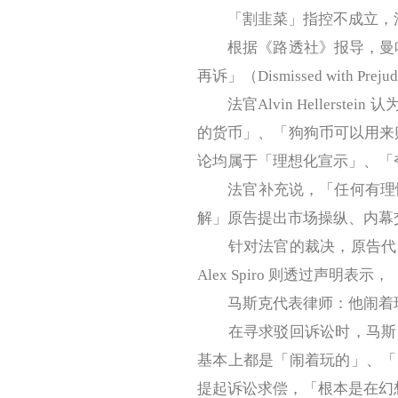
「割韭菜」指控不成立，法
根据《路透社》报导，曼哈顿地方法
再诉」（Dismissed with
法官Alvin Hellerst
的货币」、「狗狗币可以用来购
论均属于「理想化宣示」、「
法官补充说，「任何有理性
解」原告提出市场操纵、内幕
针对法官的裁决，原告代表
Alex Spiro 则透过声明
马斯克代表律师：他闹着
在寻求驳回诉讼时，马斯克
基本上都是「闹着玩的」、「
提起诉讼求偿，「根本是在幻