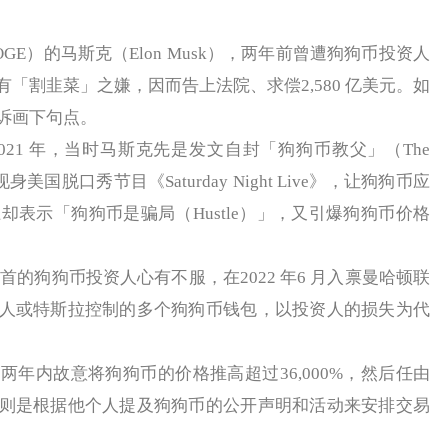
）的马斯克（Elon Musk），两年前曾遭狗狗币投资人
「割韭菜」之嫌，因而告上法院、求偿2,580 亿美元。如
诉画下句点。
1 年，当时马斯克先是发文自封「狗狗币教父」（The
现身美国脱口秀节目《Saturday Night Live》，让狗狗币应
上却表示「狗狗币是骗局（Hustle）」，又引爆狗狗币价格
n 为首的狗狗币投资人心有不服，在2022 年6 月入禀曼哈顿联
人或特斯拉控制的多个狗狗币钱包，以投资人的损失为代
内故意将狗狗币的价格推高超过36,000%，然后任由
则是根据他个人提及狗狗币的公开声明和活动来安排交易