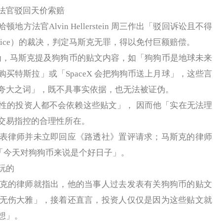
官驳回天价索赔
官Alvin Hellerstein 周三作出「驳回诉讼且不得
 Prejudice）的裁决，判定马斯克无罪，得以免付巨额赔偿。
ein 认为，马斯克提及狗狗币的贴文内容，如「狗狗币是地球未来
买特斯拉」或「SpaceX 会把狗狗币送上月球」，这些言
夸大之词」，既不具事实依据，也无法被证伪。
的投资人都不会依赖这些贴文」， 因而他「实在无法理
交易指控的合理性所在。
律师并未立即回应《路透社》置评请求；马斯克的律师
表示，「今天对狗狗币来说是个好日子」。
玩的
的律师就指出，他的当事人过去发表有关狗狗币的贴文
无伤大雅」，接着还直言，投资人仅仅是因为这些贴文就
想」。