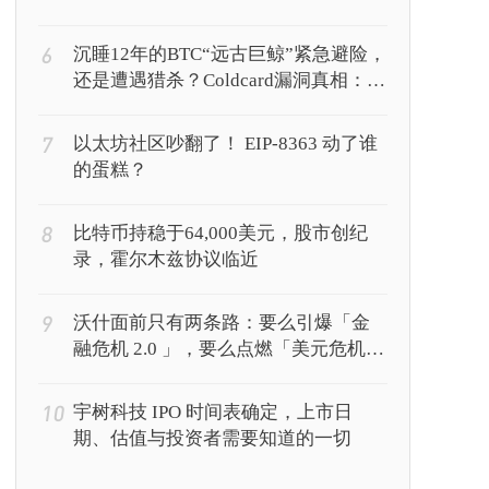
6
沉睡12年的BTC“远古巨鲸”紧急避险，
还是遭遇猎杀？Coldcard漏洞真相：你
的私钥正被AI暴力破解
7
以太坊社区吵翻了！ EIP-8363 动了谁
的蛋糕？
8
比特币持稳于64,000美元，股市创纪
录，霍尔木兹协议临近
9
沃什面前只有两条路：要么引爆「金
融危机 2.0 」，要么点燃「美元危机
1.0 」？
10
宇树科技 IPO 时间表确定，上市日
期、估值与投资者需要知道的一切