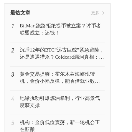
挖矿
Web3
行情
最热文章
更多
1
BitMart跑路拒绝提币被立案？讨币者
联盟成立：还钱！
2
沉睡12年的BTC“远古巨鲸”紧急避险，
还是遭遇猎杀？Coldcard漏洞真相：你
的私钥正被AI暴力破解
3
黄金交易提醒：霍尔木兹海峡现转
机，金价小幅反弹，能否借就业数据
再上新台阶？
4
地缘扰动引爆炼油暴利，行业高景气
度获支撑
5
机构：金价低位震荡，新一轮机会正
在酝酿