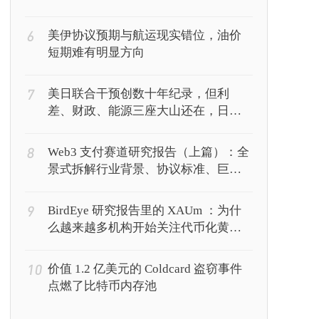
6
美伊协议预期与航运现实错位，油价
短期难有明显方向
7
美日联合干预创数十年纪录，但利
差、财政、能源三座大山还在，日元
能撑多久？
8
Web3 支付赛道研究报告（上篇）：全
景式拆解行业背景、协议标准、巨头
卡位与全球监管博弈
9
BirdEye 研究报告里的 XAUm ：为什
么越来越多机构开始关注代币化黄
金？
10
价值 1.2 亿美元的 Coldcard 盗窃事件
点燃了比特币内存池