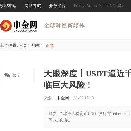
收藏本站
网站导航
开放平台
Friday, August 7, 2026 星期五
您的位置:
首页
>
独家
>
正文
天眼深度丨USDT逼近

微信
临巨大风险！
来源
中金网
02-02 15:13
摘要: 全球最大稳定币USDT发行方Tether Ho
碑式的进展。