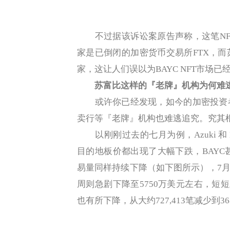
不过据该诉讼案原告声称，这笔NF
家是已倒闭的加密货币交易所FTX，
家，这让人们误以为BAYC NFT市场
苏富比这样的『老牌』机构为何难
或许你已经发现，如今的加密投资者
卖行等『老牌』机构也难逃追究。究其根
以刚刚过去的七月为例，Azuki 和 Bored 
目的地板价都出现了大幅下跌，BAYC甚
易量同样持续下降（如下图所示），7月第
周则急剧下降至5750万美元左右，短短
也有所下降，从大约727,413笔减少到3