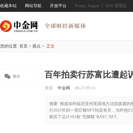
收藏本站
网站导航
开放平台
Friday, August 7, 2026 星期五
您的位置:
首页
>
观点
>
正文
百年拍卖行苏富比遭起诉

微信
来源
中金网
08-23 09:13
摘要: 根据加利福尼亚州美国地方法院披露
行2021年的一笔巨额NFT拍卖有关，当时他
购买了总计101枚“无聊猿”BAYC NFT。