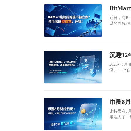
​近日，有B
谋的卷钱跑
​2026年
漪。 一个自2013年起便如死寂般的比特币地址：18TExP，突然动了起
来。500
个钱包沉睡
​比特币在7
场注入了一
久的“魔咒