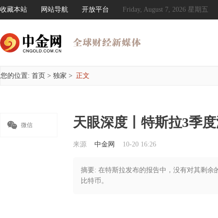
收藏本站
网站导航
开放平台
Friday, August 7, 2026 星期五
您的位置:
首页
>
独家
>
正文
天眼深度丨特斯拉3季

微信
来源
中金网
10-20 16:26
摘要: 在特斯拉发布的报告中，没有对其剩余的
比特币。