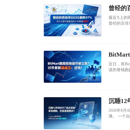
​最近X上的两
曾经的百倍币
（现在最低
近170万
商DWF La
​近日，有B
谋的卷钱跑
​2026年
漪。 一个自2013年起便如死寂般的比特币地址：18TExP，突然动了起
来。500
个钱包沉睡