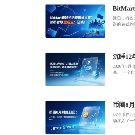
​近日，有B
谋的卷钱跑
​2026年
漪。 一个自2013年起便如死寂般的比特币地址：18TExP，突然动了起
来。500
个钱包沉睡
​比特币在7
场注入了一
久的“魔咒