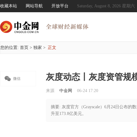
收藏本站
网站导航
开放平台
Saturday, August 8, 2026 星期六
您的位置:
首页
>
独家
>
正文
灰度动态丨灰度资管规模升

微信
来源
中金网
06-24 17:20
摘要: 灰度官方（Grayscale）6月24日公
升至173.8亿美元。