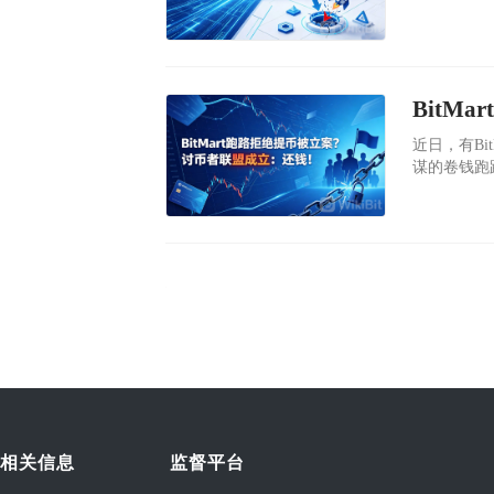
（现在最低
近170万
商DWF La
​近日，有B
谋的卷钱跑
相关信息
监督平台