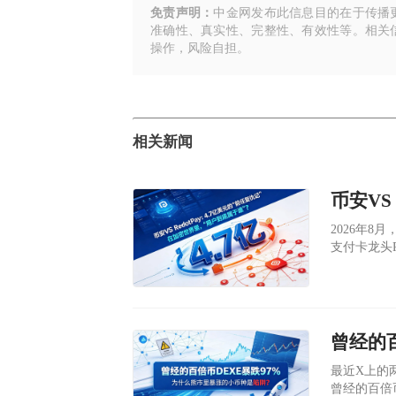
免责声明：
中金网发布此信息目的在于传播
准确性、真实性、完整性、有效性等。相关
操作，风险自担。
相关新闻
​2026
支付卡龙头R
美元。同时
天上午已经
​最近X上的两
曾经的百倍币