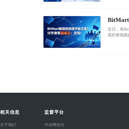
近170万
商DWF La
​近日，有B
谋的卷钱跑
相关信息
监督平台
关于我们
中央网信办