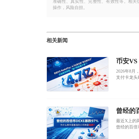
准确性、真实性、完整性、有效性等。相关
操作，风险自担。
相关新闻
​2026
支付卡龙头R
美元。同时
天上午已经
​最近X上的两
曾经的百倍币
（现在最低