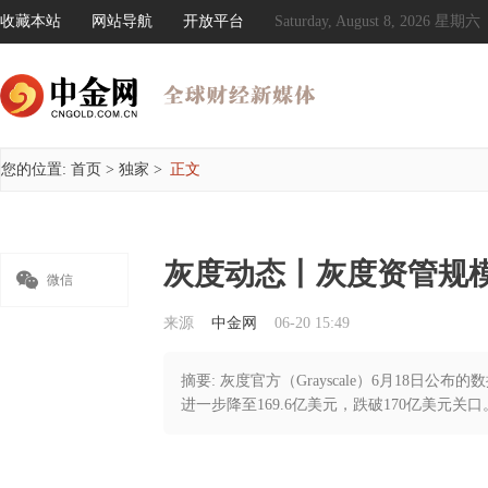
收藏本站
网站导航
开放平台
Saturday, August 8, 2026 星期六
您的位置:
首页
>
独家
>
正文
灰度动态丨灰度资管规模

微信
来源
中金网
06-20 15:49
摘要: 灰度官方（Grayscale）6月18日公
进一步降至169.6亿美元，跌破170亿美元关口