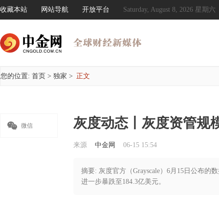
收藏本站
网站导航
开放平台
Saturday, August 8, 2026 星期六
您的位置:
首页
>
独家
>
正文
灰度动态丨灰度资管规模暴

微信
来源
中金网
06-15 15:54
摘要: 灰度官方（Grayscale）6月15日公
进一步暴跌至184.3亿美元。