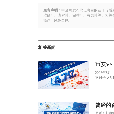
免责声明：
中金网发布此信息目的在于传播
准确性、真实性、完整性、有效性等。相关
操作，风险自担。
相关新闻
​2026
支付卡龙头R
美元。同时
天上午已经
​最近X上的两