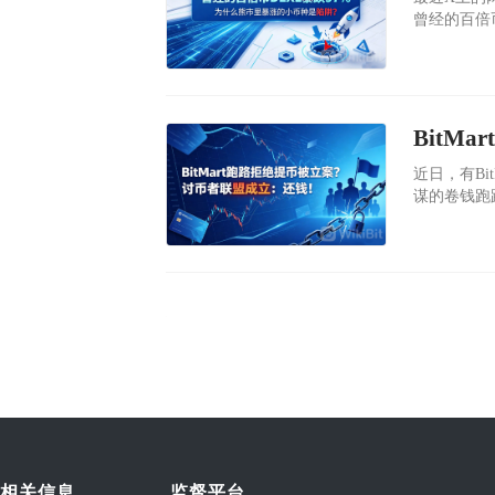
曾经的百倍币
（现在最低
近170万
商DWF La
​近日，有B
谋的卷钱跑
相关信息
监督平台