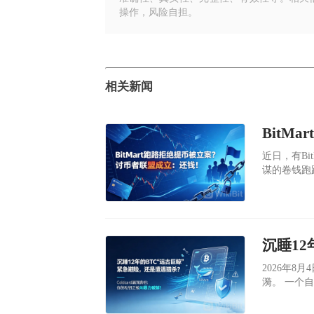
操作，风险自担。
相关新闻
​近日，有B
谋的卷钱跑
​2026年
漪。 一个自2013年起便如死寂般的比特币地址：18TExP，突然动了起
来。500
个钱包沉睡