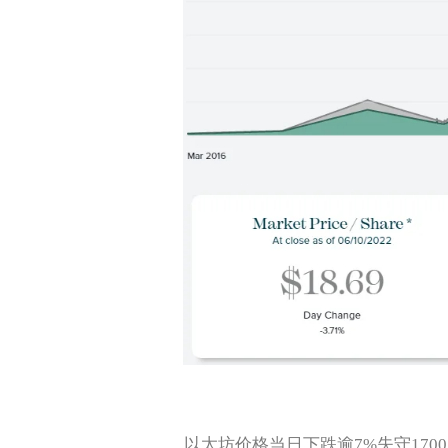
以太坊价格当日下跌逾7%失守1700美