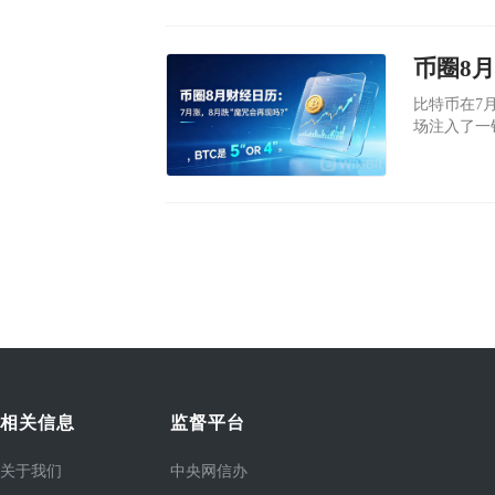
​比特币在7
场注入了一
久的“魔咒
相关信息
监督平台
关于我们
中央网信办