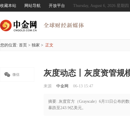
收藏本站
网站导航
开放平台
Thursday, August 6, 2026 星期四
您的位置:
首页
>
独家
>
正文
灰度动态丨灰度资管规模暴

微信
来源
中金网
06-13 15:47
摘要: 灰度官方（Grayscale）6月11日公
暴跌至243.9亿美元。