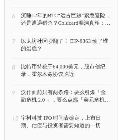
6
沉睡12年的BTC“远古巨鲸”紧急避险，
还是遭遇猎杀？Coldcard漏洞真相：你
的私钥正被AI暴力破解
7
以太坊社区吵翻了！ EIP-8363 动了谁
的蛋糕？
8
比特币持稳于64,000美元，股市创纪
录，霍尔木兹协议临近
9
沃什面前只有两条路：要么引爆「金
融危机 2.0 」，要么点燃「美元危机
1.0 」？
10
宇树科技 IPO 时间表确定，上市日
期、估值与投资者需要知道的一切