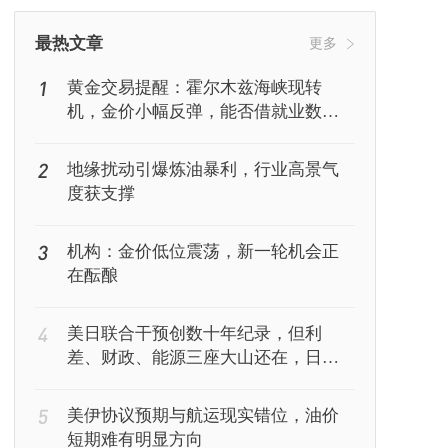
挖矿
Web3
行情
最热文章
更多
1
黄金交易提醒：霍尔木兹海峡现转
机，金价小幅反弹，能否借就业数据
再上新台阶？
2
地缘扰动引爆炼油暴利，行业高景气
度获支撑
3
机构：金价低位震荡，新一轮机会正
在酝酿
4
美日联合干预创数十年纪录，但利
差、财政、能源三座大山还在，日元
能撑多久？
5
美伊协议预期与航运现实错位，油价
短期难有明显方向