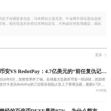
的在于传播更多信息，与本网站立场无关。中金网不保证该信息的
性等。相关信息并未经过本网站证实，不构成任何投资建议，据此
更多
币安VS RedotPay：4.7亿美元的“前任复仇记”——在加密世界里，“用户到底属于谁”？
​2026年8月，加密世界炸了锅。全球最大交易所币安一纸诉状，把加密
支付卡龙头RedotPay的三位联合创始人告上了香港法庭，索赔4.728亿
美元。同时在新加坡对RedotPay关联方提起了另一起诉讼，听证会在今
9小时前
天上午已经结束。
曾经的百倍币DEXE暴跌97%，为什么熊市里暴涨的小币种是陷阱？