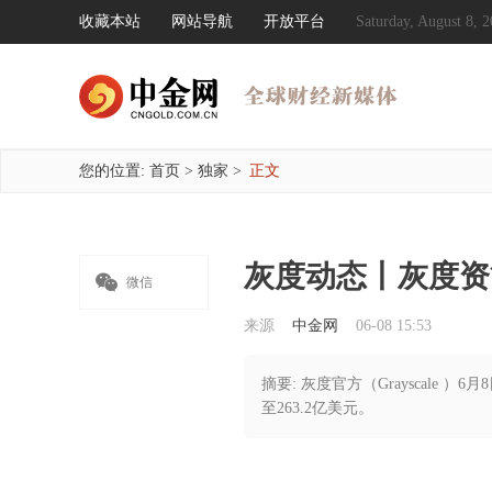
收藏本站
网站导航
开放平台
Saturday, August 8
您的位置:
首页
>
独家
>
正文
灰度动态丨灰度资管

微信
来源
中金网
06-08 15:53
摘要: 灰度官方（Grayscale 
至263.2亿美元。