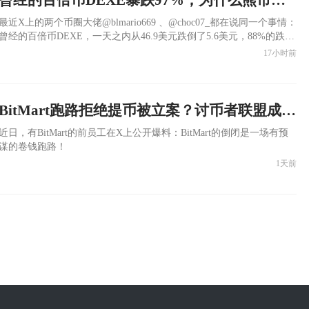
​最近X上的两个币圈大佬@blmario669 、@choc07_都在说同一个事情：
曾经的百倍币DEXE，一天之内从46.9美元跌倒了5.6美元，88%的跌幅
（现在最低跌到了1.5美元，跌幅97%），有大户在这过程中亏损了将
17小时前
近170万美金，RMB一千多万元。而这次DEXE暴跌的矛头指向了做市
商DWF Labs 利用 Ceffu MirrorX 机制绕过链上监控完成砸盘。
BitMart跑路拒绝提币被立案？讨币者联盟成立：还钱！
​近日，有BitMart的前员工在X上公开爆料：BitMart的倒闭是一场有预
谋的卷钱跑路！
1天前