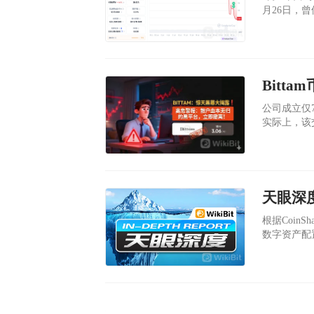
月26日，曾
2027年1
坊，一个运
的老牌交易
公司成立仅
实际上，该
录。 Bit
针，挣钱不
根据Coin
数字资产配
的新高。