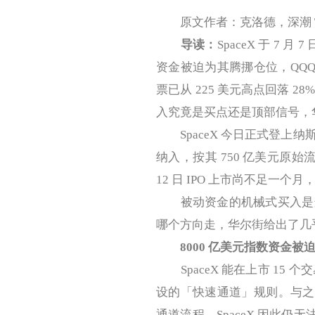
原文作者：克洛德，深潮 Tec
导读：
SpaceX 于 7 
资金被迫为其腾挪仓位，QQQ
票已从 225 美元高点回落 2
入究竟是买点还是顶部信号，
SpaceX 今日正式登上纳
纳入，按其 750 亿美元原始
12 日 IPO 上市尚不足一个
被动资金的机械式买入是这
哪个方向走，华尔街给出了几
8000 亿美元指数资金
SpaceX 能在上市 15 
设的「快速通道」规则。与之
通道流程，SpaceX 因此仍