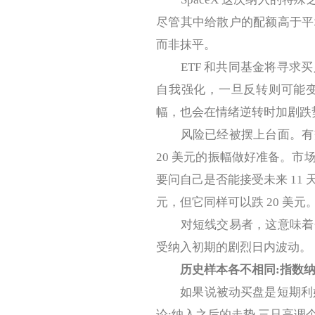
尽管其中给散户的配额高于平
而非抹平。
ETF 和共同基金将寻求买
自我强化，一旦反转则可能
幅，也会在情绪逆转时加剧跌
风险已经被摆上台面。有交
20 美元的振幅做好准备。
要问自己是否能接受未来 11 
元，但它同样可以跌 20 美元
对短线交易者，这意味着仓
受纳入初期的剧烈日内波动。
历史样本各不相同:指数
如果说被动买盘是短期利好
论:纳入之后的走势,三只高调