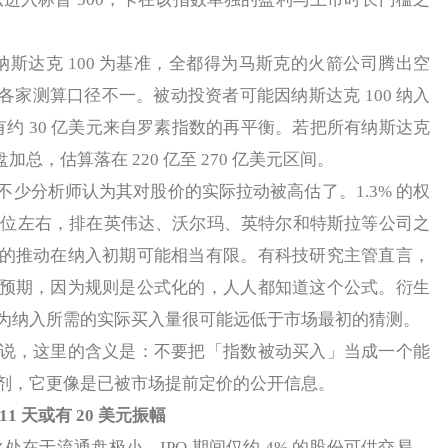
纳斯达克 100 为基准，全都得为马斯克的火箭公司腾出空
家测算口径不一。被动投资者可能因纳斯达克 100 纳入
另有约 30 亿美元来自罗素指数的再平衡。若把所有纳斯达克
加总，估算落在 220 亿至 270 亿美元区间。
分析师认为其对股价的实际拉动被高估了。1.3% 的权
第 21 位左右，排在英伟达、沃尔玛、英特尔和特斯拉等公司之
的推动在纳入初期可能相当有限。有科技研究主管直言，
预期，因为规则是公式化的，人人都知道这个公式。衍生
为纳入所需的实际买入量很可能远低于市场最初的猜测。
，这里的含义是：不要把「指数被动买入」当成一个能
剂，它更像是已被市场提前定价的公开信息。
1 天或有 20 美元振幅
处在于流通盘极小。IPO 期间仅约 4% 的股份可供交易，