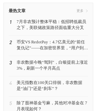
挖矿
Web3
行情
最热文章
更多
1
7月非农预计整体平稳：低招聘低裁员
之下，美联储政策路径面临重大分叉
2
币安VS RedotPay：4.7亿美元的“前任
复仇记”——在加密世界里，“用户到底
属于谁”？
3
非农数据今晚“驾到”，白银提前上涨近
3%，刷新一个半月高点
4
美元指数在100关口徘徊，非农数据
是“油门”还是“刹车”？
5
除了股神基金亏麻，其他对冲基金在 7
月表现如何？