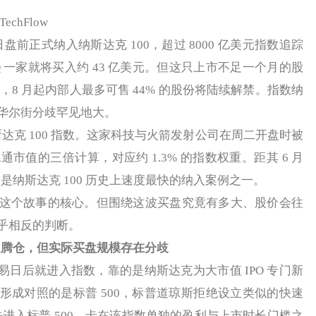
hFlow
月 7 日盘前正式纳入纳斯达克 100，超过 8000 亿美元指数追踪
 一家就将买入约 43 亿美元。但这只上市不足一个月的股
8%，8 月起内部人最多可售 44% 的股份将陆续解禁。指数纳
华尔街分歧罕见地大。
斯达克 100 指数。这家科技与火箭发射公司在周二开盘时被
流通市值的三倍计算，对应约 1.3% 的指数权重。距其 6 月
月，是纳斯达克 100 历史上速度最快的纳入案例之一。
个故事的核心。但围绕这波买盘究竟有多大、股价会往
乎相反的判断。
被迫腾仓，但实际买盘规模存在分歧
个交易日后就进入指数，靠的是纳斯达克为大市值 IPO 专门新
形成对照的是标普 500，标普道琼斯拒绝设立类似的快速
无法进入标普 500，卡在该指数单独的盈利与上市时长门槛之