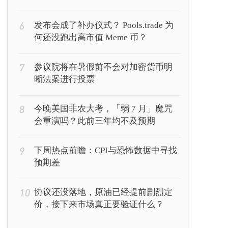
6
发布会成了补办仪式？ Pools.trade 为
何还没跑出高市值 Meme 币？
7
参议院将在暑假前不会对加密货币明
晰法案进行投票
8
今晚美国非农大考，「弱 7 月」魔咒
会重演吗？此前三年均不及预期
9
下周热点前瞻：CPI与恐怖数据中寻找
预期差
10
协议还没落地，原油已经提前剧烈定
价，接下来市场真正要验证什么？