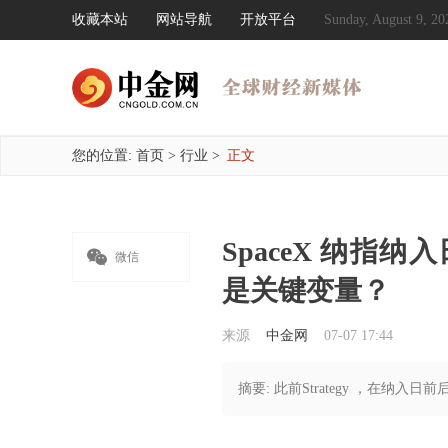
收藏本站
网站导航
开放平台
Sunday, August 9,
您的位置:
首页
>
行业
>
正文
SpaceX 纳

微信
是关键变量？
来源
中金网
07-07 17:44
摘要: 此前Strategy ，在纳入日