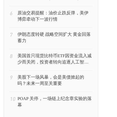
6
原油交易提醒：油价止跌反弹，美伊
博弈牵动下一波行情
7
伊朗态度转硬 战略空间扩大 黄金回落
蓄力
8
美国首只现货比特币ETF因资金流入减
少而关闭，投资者转向追逐人工智能
回报
9
美股下一场风暴，会是美债掀起的
吗？未来一周至关重要
10
POAP 关停，一场链上纪念章实验的落
幕