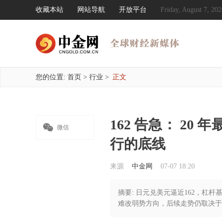
收藏本站
网站导航
开放平台
Friday, August 7, 
您的位置:
首页
>
行业
>
正文
162 告急： 2

微信
行的底线
来源
中金网
07-07 18:20
摘要: 日元兑美元逼近162，杠
难改弱势方向，后续走势仍取决于