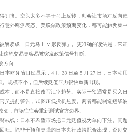
拥挤。空头太多不等于马上反转，却会让市场对反向催
行意外鹰派表态、美联储政策预期变化，都可能触发集中
被解读成「日元马上 V 形反弹」。更准确的读法是，它证
让这笔交易更容易被突发政策信号打断。
改方向
省口径显示，4 月 28 日至 5 月 27 日，日本动用
外汇干预。规模不小，但后续贬值压力很快重新出现。
本，而不是直接改写汇率趋势。实际干预通常是买入日
官员提前警告，试图压低投机热度。两者都能制造短线波
改变，市场往往会重新测试官方边界。
戒线：日本不希望市场把日元贬值视为单向下注。问题
回吐。除非干预和更强的日本央行政策配合出现，否则交