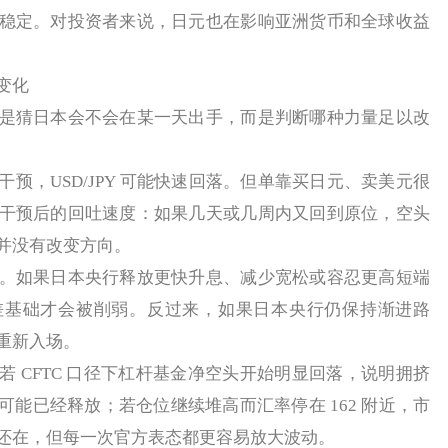
稳定。对投资者来说，日元也在影响亚洲货币和全球收益
变化
猜日本会不会在某一天出手，而是判断哪种力量足以改
，USD/JPY 可能快速回落。但单靠买日元、卖美元很
干预后的回吐速度：如果几天或几周内又回到原位，空头
并没有改变方向。
如果日本央行释放更快升息、减少宽松或容忍更高短端
差基础才会被削弱。反过来，如果日本央行仍保持渐进路
重新入场。
CFTC 口径下杠杆基金净空头开始明显回落，说明拥挤
能已经释放；若仓位继续堆高而汇率停在 162 附近，市
还在，但每一次官方表态都更容易放大波动。