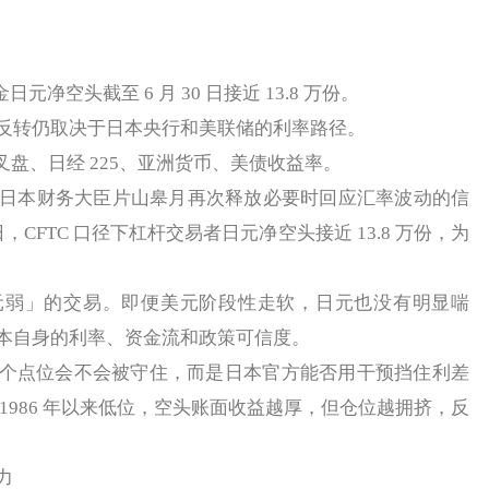
元净空头截至 6 月 30 日接近 13.8 万份。
反转仍取决于日本央行和美联储的利率路径。
交叉盘、日经 225、亚洲货币、美债收益率。
，日本财务大臣片山皋月再次释放必要时回应汇率波动的信
 日，CFTC 口径下杠杆交易者日元净空头接近 13.8 万份，为
」的交易。即便美元阶段性走软，日元也没有明显喘
本自身的利率、资金流和政策可信度。
点位会不会被守住，而是日本官方能否用干预挡住利差
1986 年以来低位，空头账面收益越厚，但仓位越拥挤，反
力