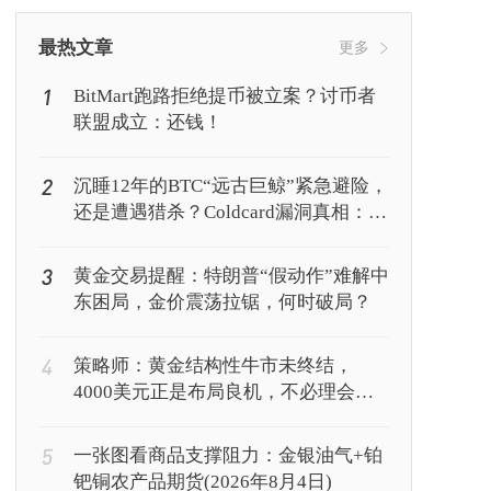
挖矿
Web3
行情
最热文章
更多
1
BitMart跑路拒绝提币被立案？讨币者
联盟成立：还钱！
2
沉睡12年的BTC“远古巨鲸”紧急避险，
还是遭遇猎杀？Coldcard漏洞真相：你
的私钥正被AI暴力破解
3
黄金交易提醒：特朗普“假动作”难解中
东困局，金价震荡拉锯，何时破局？
4
策略师：黄金结构性牛市未终结，
4000美元正是布局良机，不必理会美
联储鹰派表态
5
一张图看商品支撑阻力：金银油气+铂
钯铜农产品期货(2026年8月4日)