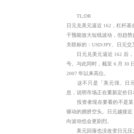
TL;DR
日元兑美元逼近 162，杠杆基金日
干预能放大短线波动，但趋势
关联标的：USD/JPY、日元
日元兑美元逼近 162 后
号。与此同时，截至 6 月 30
2007 年以来高位。
这不只是「美元强、日元弱
息，说明市场正在重新定价日
投资者现在要看的不是某个
驱动的拥挤空头。日元越接近 
向波动也会更剧烈。
美元回落也没改变日元压