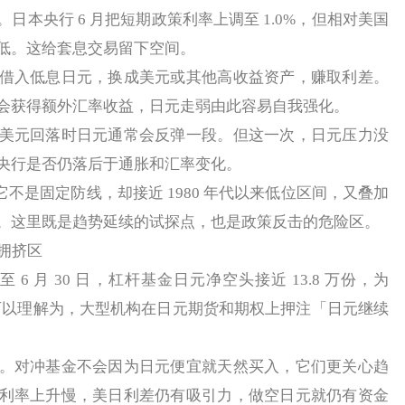
央行 6 月把短期政策利率上调至 1.0%，但相对美国
低。这给套息交易留下空间。
入低息日元，换成美元或其他高收益资产，赚取利差。
会获得额外汇率收益，日元走弱由此容易自我强化。
元回落时日元通常会反弹一段。但这一次，日元压力没
央行是否仍落后于通胀和汇率变化。
不是固定防线，却接近 1980 年代以来低位区间，又叠加
。这里既是趋势延续的试探点，也是政策反击的危险区。
拥挤区
6 月 30 日，杠杆基金日元净空头接近 13.8 万份，为
标可以理解为，大型机构在日元期货和期权上押注「日元继续
对冲基金不会因为日元便宜就天然买入，它们更关心趋
利率上升慢，美日利差仍有吸引力，做空日元就仍有资金